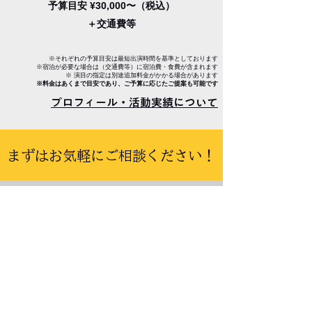
予算目安 ¥30,000〜（税込）
＋交通費等
※それぞれの予算目安は最短出演時間を基準としております
​※宿泊が必要な場合は（交通費等）に宿泊費・食費が含まれます
​※ 演目の指定は別途追加料金がかかる場合があります
※料金はあくまで目安であり、ご予算に応じたご提案も可能です
​プロフィール・活動実績について
​まずはお気軽にご相談ください！
Request
​出演依頼はこちら
氏名（必須）