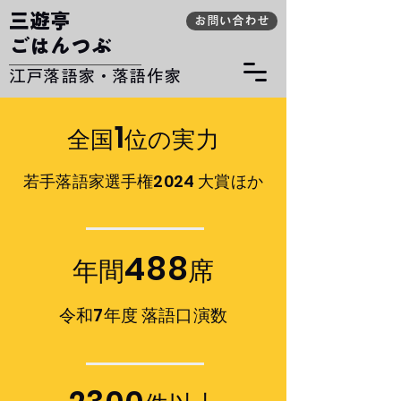
​三遊亭
お問い合わせ
ごはんつぶ
​江戸落語家・落語作家
1
全国
位の実力
​若手落語家選手権2024 大賞ほか
488
年間
席
​令和7年度 落語口演数