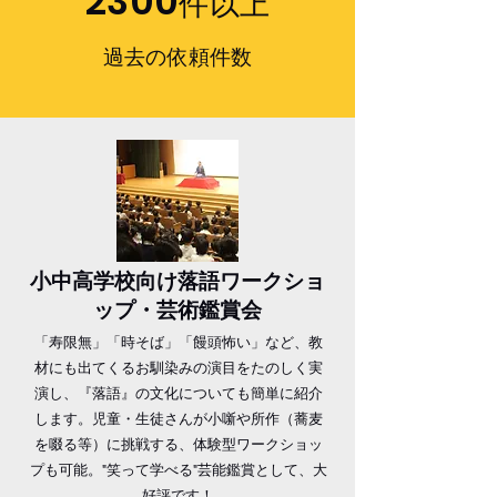
2300
件以上
​過去の依頼件数
小中高​学校向け落語ワークショ
ップ・芸術鑑賞会
「寿限無」「時そば」「饅頭怖い」など、教
材にも出てくるお馴染みの演目をたのしく実
演し、『落語』の文化についても簡単に紹介
します。児童・生徒さんが小噺や所作（蕎麦
を啜る等）に挑戦する、体験型ワークショッ
プも可能。"笑って学べる"芸能鑑賞として、大
好評です！