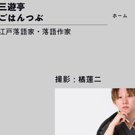
​三遊亭
ホーム
ごはんつぶ
​江戸落語家・落語作家
​撮影 : 橘蓮二