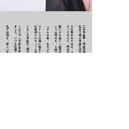
私が目指す、​新しい落語の『存在感』にご期待ください。
。
こ
の
た
び
「
令
和
6
年
度
全
国
若
手
落
語
家
選
手
権
」
に
て
、
大
賞
を
受
賞
し
ま
し
た
。
い
つ
も
応
援
く
だ
さ
る
皆
様
に
心
よ
り
感
謝
申
し
上
げ
ま
す
いまこそ落語は "現代を笑う" 最高峰のエンタメへ。
​仕事帰りにちょっと寄り道をして、お腹の底から笑ってほしい。
ストレスの海に囲まれる現代社会。
「そんな事、あるよなぁ・・・！」と、日々の鬱憤を笑い飛ばす。
いつの時代も、人間の本質を笑ってきました。
誰にでも届く
たったひとり、座布団の上から世界を動かせる芸能。
心を奪われたのは、その"技法"
私は17歳で落語と出会い、その道を志しました。
江戸落語家・落語作家の三遊亭ごはんつぶです。
「最高峰の話芸」は、
と"歴史"。