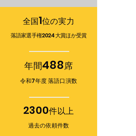
1
全国
位の実力
落語家選手権2024 大賞ほか受賞
488
年間
席
​令和7年度 落語口演数
2300
件以上
​過去の依頼件数