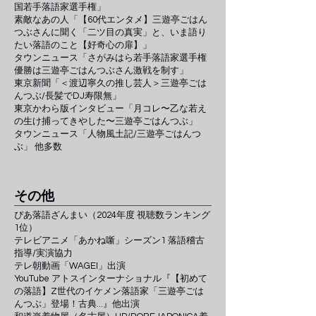
国若手落語家選手権」
​素敵なあの人「【60代エンタメ】三遊亭ごはん
つぶさんに聞く「二ツ目の真実」と、いま語り
たい落語のこと【好奇心の扉】」
タウンニュース「さがみはら若手落語家選手権
優勝は三遊亭ごはんつぶさん激戦を制す」
​東京新聞「＜渡辺寧久の推し芸人＞三遊亭ごは
んつぶ/長髪でDJ寿限無」
東京かわら版インタビュー「月コレ〜乙な若え
の生け捕ってきやした〜三遊亭ごはんつぶ」
​タウンニュース「人物風土記/三遊亭ごはんつ
ぶ」 他多数
​その他
ぴあ落語ざんまい（2024年度 視聴数ランキング
1位）
​テレビアニメ「あかね噺」シーズン1 落語稽古
指導/実演協力
テレ朝動画「WAGEI」出演
YouTube アトスインターナショナル『【初めて
の落語】Z世代のイケメン落語家「三遊亭ごは
んつぶ」登場！古典...』他​出演