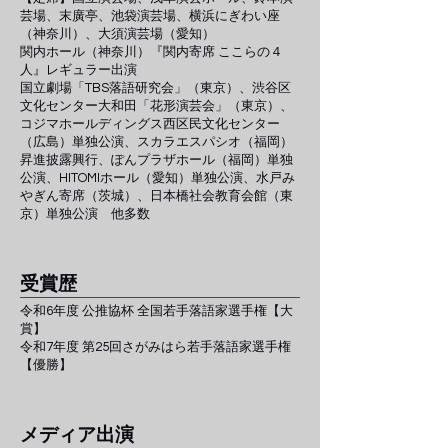
芸場、末廣亭、池袋演芸場​、横浜にぎわい座
（神奈川）、大須演芸場（愛知）
関内ホール（神奈川）『関内寄席 ここらの４
人』レギュラー出演
国立劇場「TBS落語研究会」（東京）、渋谷区
文化センター大和田「花形演芸会」（東京）、
コジマホールディングス西区民文化センター
（広島）単独公演、スカラエスパシオ（福岡）
昇進披露興行、ぽんプラザホール（福岡）単独
公演、HITOMIホール（愛知）単独公演、水戸み
やぎん寄席（茨城）、日本橋社会教育会館（東
京）単独公演 他多数
​受賞歴
​令和6年度 公推協杯 全国若手落語家選手権【大
賞】
令和7年度 第25回さがみはら若手落語家選手権
【優勝】
​メディア出演