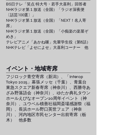
BS日テレ「笑点 特大号・若手大喜利」回答者
NHKラジオ第１放送（全国）「ラジオ深夜便
〔話芸100選〕」
NHKラジオ第１放送（全国）「NEXT！名人寄
席」
NHKラジオ第１放送（全国）「小痴楽の楽屋ぞ
めき」
テレビアニメ「あかね噺」先輩学生役（第8話）
NHKテレビ「よせによせ」大喜利コーナー 他
​イベント・地域寄席
フジロック青空寄席（新潟）、「Interop
Tokyo 2025」幕張メッセ（千葉）、青葉台
東急スクエア新春寄席（神奈川）、西勝寺あ
ざみ野落語会（神奈川）、ゆたか典礼タウン
ホールえびなオープン20周年イベント（神
奈川）、​ユウベル積善社福岡斎場感謝祭（福
岡）、長浜ホール野口英世フェア（神奈
川）、河内地区市民センター出前寄席（栃
木） 他多数