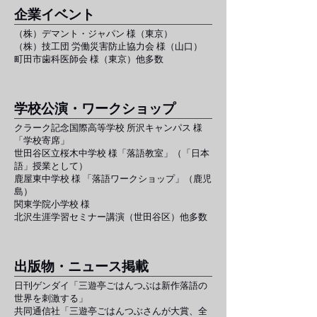
​企業イベント
（株）デマント・ジャパン 様（東京）
（株）技工団 労働災害防止協力会 様（山口）
​町田市歯科医師会 様（東京）​他多数
​学校公演・ワークショップ
クラーク記念国際高等学校 所沢キャンパス 様
「学校寄席」
​世田谷区立桜木中学校 様「落語教室」（「日本
語」授業として）
​鹿屋東中学校 様 「落語ワークショップ」（鹿児
島）
​関東学院小学校 様
北沢生涯学習セミナー講演（世田谷区）他多数
​出版物・ニュース掲載
日刊ゲンダイ「三遊亭ごはんつぶは新作落語の
世界を刺激する」
​共同通信社「三遊亭ごはんつぶさんが大賞、全