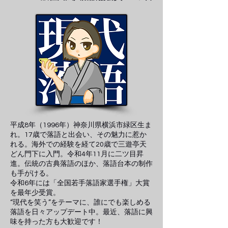
平成8年（1996年）神奈川県横浜市緑区生ま
れ。17歳で落語と出会い、その魅力に惹か
れる。海外での経験を経て20歳で三遊亭天
どん門下に入門。令和4年11月に二ツ目昇
進。
伝統の古典落語のほか、落語台本の制作
も手がける。
令和6年には「全国若手落語家選手権」大賞
を最年少受賞。
“現代を笑う”をテーマに、誰にでも楽しめる
落語を日々アップデート中。最近、落語に興
味を持った方も大歓迎です！