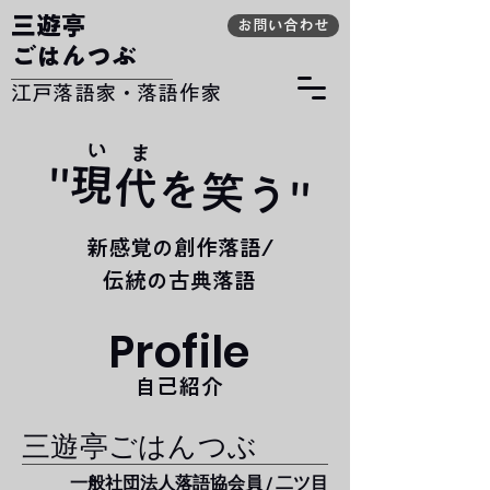
​三遊亭
お問い合わせ
ごはんつぶ
​江戸落語家・落語作家
​
い
ま
"現代を笑う"
​新感覚の創作落語/
伝統の古典落語
Profile
​自己紹介
三遊亭ごはんつぶ
​一般社団法人落語協会員 / 二ツ目