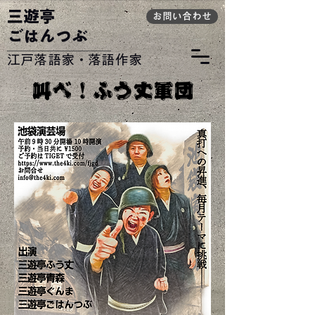
​三遊亭
お問い合わせ
ごはんつぶ
​江戸落語家・落語作家
​叫べ！ふう丈軍団