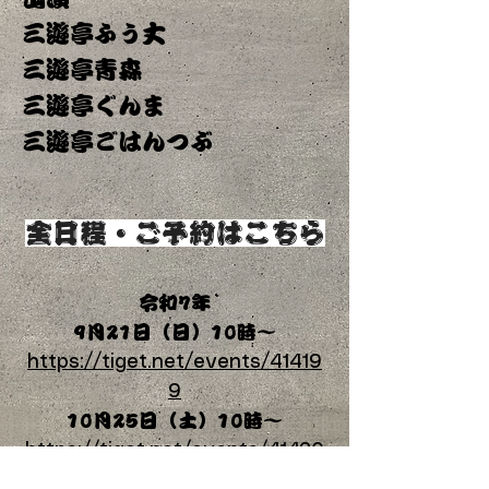
三遊亭ふう丈
三遊亭青森
三遊亭ぐんま
三遊亭ごはんつぶ
​全日程・ご予約はこちら
令和7年
9月21日（日）10時〜
https://tiget.net/events/41419
9
10月25日（土）10時〜
https://tiget.net/events/41420
2