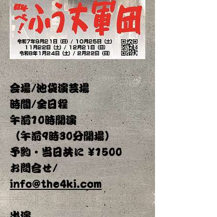
会場/池袋演芸場
時間/全日程
午前10時開演
（午前9時30分開場）
予約・当日共に ¥1500
お問合せ/
info@the4ki.com
出演