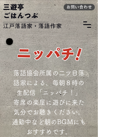
​三遊亭
お問い合わせ
ごはんつぶ
​江戸落語家・落語作家
落語協会所属の二ツ目落
語家による、毎朝８時の
生配信「ニッパチ！」
寄席の楽屋に遊びに来た
気分でお聴きください。
通勤中など朝のBGMにも
おすすめです。