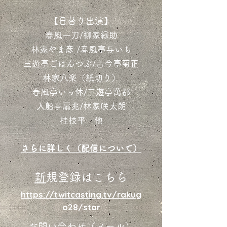
​【日替り出演】
春風一刀/柳家緑助
林家やま彦 /
春風亭与いち
三遊亭ごはんつぶ/古今亭菊正
林家八楽（紙切り）
春風亭いっ休/
三遊亭萬都
入船亭扇兆/林家咲太朗
桂枝平 他
​
さらに詳しく​（配信について）
​
新規登録はこちら
https://twitcasting.tv/rakug
o28/star
​お問い合わせ（メール）